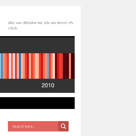
Alles was (M)Odem hat, lobe den Herrn! (Ps.
150,6)