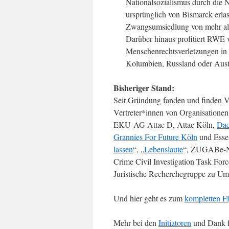
Nationalsozialismus durch die
ursprünglich von Bismarck erla
Zwangsumsiedlung von mehr al
Darüber hinaus profitiert RWE
Menschenrechtsverletzungen in 
Kolumbien, Russland oder Austr
Bisheriger Stand:
Seit Gründung fanden und finden Vid
Vertreter*innen von Organisationen 
EKU-AG Attac D, Attac Köln,
Dac
Grannies For Future Köln
und Essen
lassen
“, „
Lebenslaute
“, ZUGABe-Ne
Crime Civil Investigation Task Fo
Juristische Recherchegruppe zu Um
Und hier geht es zum
kompletten Fl
Mehr bei den
Initiatoren
und Dank f