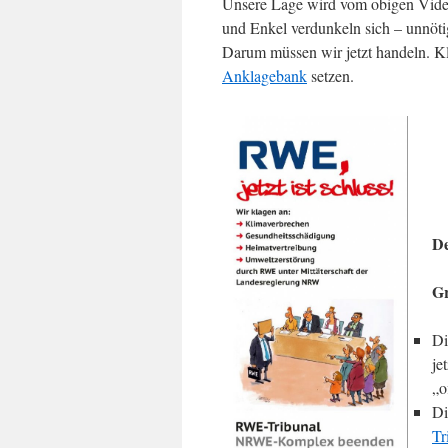
Unsere Lage wird vom obigen Video 
und Enkel verdunkeln sich – unnöt
Darum müssen wir jetzt handeln. Kl
Anklagebank
setzen.
D
Gr
Di
je
„o
Di
Tr