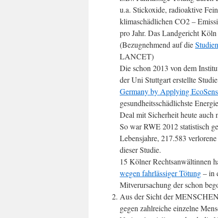
u.a. Stickoxide, radioaktive Fe
klimaschädlichen CO2 – Emissio
pro Jahr. Das Landgericht Köln 
(Bezugnehmend auf die
Studie
LANCET)
Die schon 2013 von dem Institu
der Uni Stuttgart erstellte Studie
Germany by Applying EcoSen
gesundheitsschädlichste Ener
Deal mit Sicherheit heute auch 
So war RWE 2012 statistisch ges
Lebensjahre, 217.583 verlorene 
dieser Studie.
15 Kölner Rechtsanwältinnen 
wegen fahrlässiger Tötung
– in 
Mitverursachung der schon beg
Aus der Sicht der MENSCHENR
gegen zahlreiche einzelne Mensc