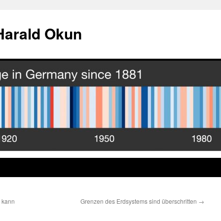
Harald Okun
n kann
Grenzen des Erdsystems sind überschritten
→