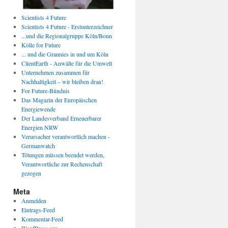
Scientists 4 Future
Scientists 4 Future - Erstunterzeichner
...und die Regionalgruppe Köln/Bonn
Kölle for Future
... und die Grannies in und um Köln
ClientEarth - Anwälte für die Umwelt
Unternehmen zusammen für
Nachhaltigkeit – wir bleiben dran!
For Future-Bündnis
Das Magazin der Europäischen
Energiewende
Der Landesverband Erneuerbarer
Energien NRW
Verursacher verantwortlich machen -
Germanwatch
Tötungen müssen beendet werden,
Verantwortliche zur Rechenschaft
gezogen
Meta
Anmelden
Eintrags-Feed
Kommentar-Feed
WordPress.org