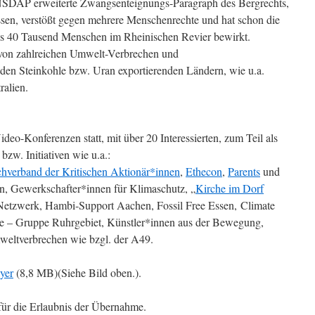
 NSDAP erweiterte Zwangsenteignungs-Paragraph des Bergrechts,
ssen, verstößt gegen mehrere Menschenrechte und hat schon die
s 40 Tausend Menschen im Rheinischen Revier bewirkt.
 von zahlreichen Umwelt-Verbrechen und
den Steinkohle bzw. Uran exportierenden Ländern, wie u.a.
alien.
eo-Konferenzen statt, mit über 20 Interessierten, zum Teil als
bzw. Initiativen wie u.a.:
hverband der Kritischen Aktionär*innen
,
Ethecon
,
Parents
und
, Gewerkschafter*innen für Klimaschutz, „
Kirche im Dorf
tzwerk, Hambi-Support Aachen, Fossil Free Essen, Climate
rce – Gruppe Ruhrgebiet, Künstler*innen aus der Bewegung,
weltverbrechen wie bzgl. der A49.
yer
(8,8 MB)(Siehe Bild oben.).
ür die Erlaubnis der Übernahme.