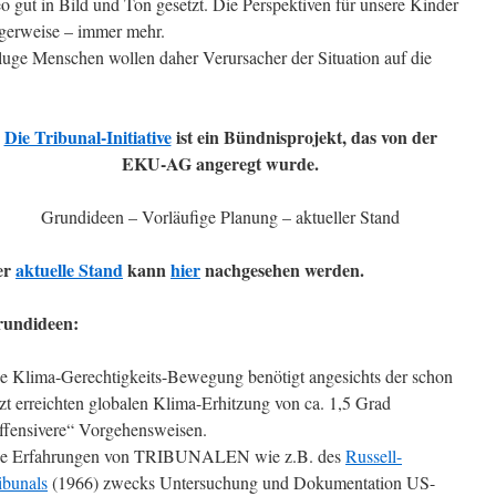
gut in Bild und Ton gesetzt. Die Perspektiven für unsere Kinder
igerweise – immer mehr.
uge Menschen wollen daher Verursacher der Situation auf die
Die Tribunal-Initiative
ist ein Bündnisprojekt, das von der
EKU-AG angeregt wurde.
Grundideen – Vorläufige Planung – aktueller Stand
er
aktuelle Stand
kann
hier
nachgesehen werden.
undideen:
e Klima-Gerechtigkeits-Bewegung benötigt angesichts der schon
tzt erreichten globalen Klima-Erhitzung von ca. 1,5 Grad
ffensivere“ Vorgehensweisen.
e Erfahrungen von TRIBUNALEN wie z.B. des
Russell-
ibunals
(1966) zwecks Untersuchung und Dokumentation US-