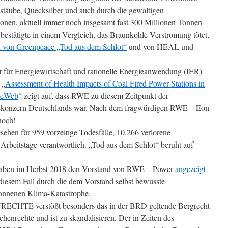
instäube, Quecksilber und auch durch die gewaltigen
nen, aktuell immer noch insgesamt fast 300 Millionen Tonnen
bestätigte in einem Vergleich, das Braunkohle-Verstromung tötet,
n von Greenpeace „Tod aus dem Schlot“
und von HEAL und
t für Energiewirtschaft und rationelle Energieanwendung (IER)
 „
Assessment of Health Impacts of Coal Fired Power Stations in
seWeb
“ zeigt auf, dass RWE zu diesem Zeitpunkt der
giekonzern Deutschlands war. Nach dem fragwürdigen RWE – Eon
noch!
ehen für 959 vorzeitige Todesfälle, 10.266 verlorene
Arbeitstage verantwortlich. „Tod aus dem Schlot“ beruht auf
haben im Herbst 2018 den Vorstand von RWE – Power
angezeigt
diesem Fall durch die dem Vorstand selbst bewusste
onnenen Klima-Katastrophe.
ECHTE verstößt besonders das in der BRD geltende Bergrecht
henrechte und ist zu skandalisieren. Der in Zeiten des