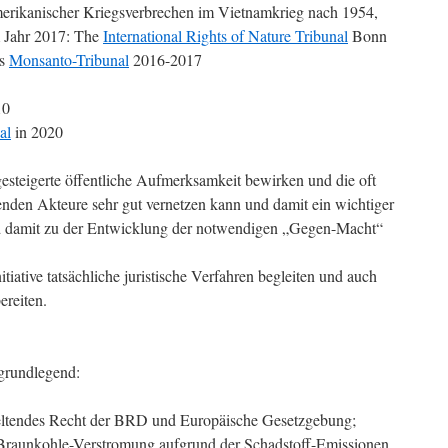
erikanischer Kriegsverbrechen im Vietnamkrieg nach 1954,
 Jahr 2017: The
International Rights of Nature Tribunal
Bonn
s
Monsanto-Tribunal
2016-2017
10
al
in 2020
gesteigerte öffentliche Aufmerksamkeit bewirken und die oft
enden Akteure sehr gut vernetzen kann und damit ein wichtiger
 damit zu der Entwicklung der notwendigen „Gegen-Macht“
tiative tatsächliche juristische Verfahren begleiten und auch
ereiten.
 grundlegend:
eltendes Recht der BRD und Europäische Gesetzgebung;
 Braunkohle-Verstromung aufgrund der Schadstoff-Emissionen