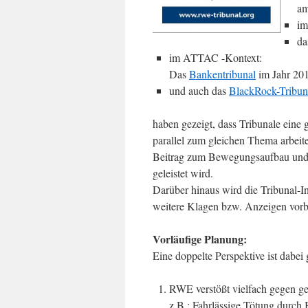
am
im
da
im ATTAC -Kontext:
Das
Bankentribunal
im Jahr 20
und auch das
BlackRock-Tribun
haben gezeigt, dass Tribunale eine 
parallel zum gleichen Thema arbeit
Beitrag zum Bewegungsaufbau und
geleistet wird.
Darüber hinaus wird die Tribunal-Ini
weitere Klagen bzw. Anzeigen vorb
Vorläufige Planung:
Eine doppelte Perspektive ist dabei
RWE verstößt vielfach gegen g
z.B.: Fahrlässige Tötung durch