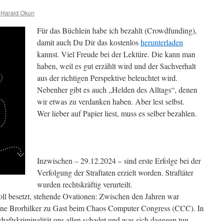
Harald Okun
Für das Büchlein habe ich bezahlt (Crowdfunding),
damit auch Du Dir das kostenlos
herunterladen
kannst. Viel Freude bei der Lektüre. Die kann man
haben, weil es gut erzählt wird und der Sachverhalt
aus der richtigen Perspektive beleuchtet wird.
Nebenher gibt es auch „Helden des Alltags“, denen
wir etwas zu verdanken haben. Aber lest selbst.
Wer lieber auf Papier liest, muss es selber bezahlen.
Inzwischen – 29.12.2024 – sind erste Erfolge bei der
Verfolgung der Straftaten erzielt worden. Straftäter
wurden rechtskräftig verurteilt.
voll besetzt, stehende Ovationen: Zwischen den Jahren war
nne Brorhilker zu Gast beim Chaos Computer Congress (CCC). In
chaftskriminalität uns allen schadet und was sich dagegen tun