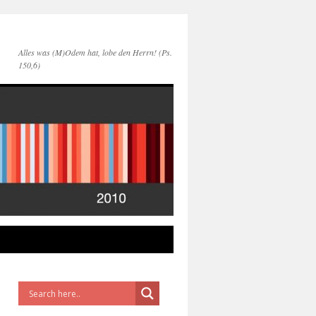
Alles was (M)Odem hat, lobe den Herrn! (Ps.
150,6)